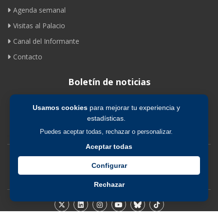
Agenda semanal
Visitas al Palacio
Canal del Informante
Contacto
Boletín de noticias
Usamos cookies
para mejorar tu experiencia y
Suscribirse
estadísticas.
Puedes aceptar todas, rechazar o personalizar.
Aceptar todas
Avíso legal
|
Política de privacidad
|
Política de cookies
Configurar
Rechazar