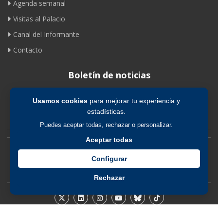
Agenda semanal
Visitas al Palacio
Canal del Informante
Contacto
Boletín de noticias
Usamos cookies
para mejorar tu experiencia y
Suscribirse
estadísticas.
Puedes aceptar todas, rechazar o personalizar.
Aceptar todas
Avíso legal
|
Política de privacidad
|
Política de cookies
Configurar
Rechazar