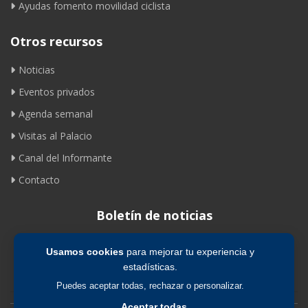
Ayudas fomento movilidad ciclista
Otros recursos
Noticias
Eventos privados
Agenda semanal
Visitas al Palacio
Canal del Informante
Contacto
Boletín de noticias
Usamos cookies
para mejorar tu experiencia y
Suscribirse
estadísticas.
Puedes aceptar todas, rechazar o personalizar.
Aceptar todas