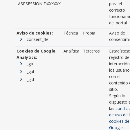
ASPSESSIONIDXXXXXX
para el
correcto
funcionam
del portal
Aviso de cookies:
Técnica
Propia
Aviso de
consent_ffe
consentim
Cookies de Google
Analítica
Terceros
Estadística
Analytics:
registro de
_ga
interacción
los usuario
_gat
con el
_gid
contenido 
sitio.
Según lo
dispuesto 
las
condici
de uso de 
cookies de
Google