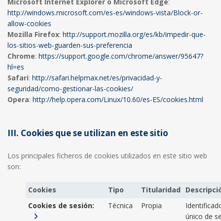
Microsoft Internet Explorer o Microsoft Edge
:
http://windows.microsoft.com/es-es/windows-vista/Block-or-
allow-cookies
Mozilla Firefox
:
http://support.mozilla.org/es/kb/impedir-que-
los-sitios-web-guarden-sus-preferencia
Chrome
:
https://support.google.com/chrome/answer/95647?
hl=es
Safari
:
http://safari.helpmax.net/es/privacidad-y-
seguridad/como-gestionar-las-cookies/
Opera
:
http://help.opera.com/Linux/10.60/es-ES/cookies.html
III. Cookies que se utilizan en este sitio
Los principales ficheros de cookies utilizados en este sitio web
son:
Cookies
Tipo
Titularidad
Descripci
Cookies de sesión:
Técnica
Propia
Identificad
único de s