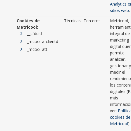
Analytics e
sitios web
.
Cookies de
Técnicas
Terceros
Metricool,
Metricool:
herramient
__cfduid
integral de
marketing
_mcool-a-clientd
digital quer
_mcool-att
permite
analizar,
gestionar 
medir el
rendimient
los conten
digitales (
más
informació
ver:
Polític
cookies de
Metricool
)