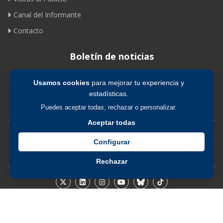
Canal del Informante
Contacto
Boletín de noticias
Usamos cookies
para mejorar tu experiencia y
Suscribirse
estadísticas.
Puedes aceptar todas, rechazar o personalizar.
Aceptar todas
Avíso legal
|
Política de privacidad
|
Política de cookies
Configurar
Rechazar
© 2026 Fundación de los Ferrocarriles Españoles