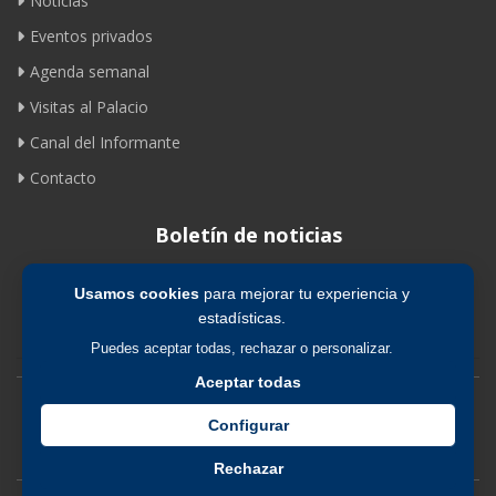
Noticias
Eventos privados
Agenda semanal
Visitas al Palacio
Canal del Informante
Contacto
Boletín de noticias
Usamos cookies
para mejorar tu experiencia y
Suscribirse
estadísticas.
Puedes aceptar todas, rechazar o personalizar.
Aceptar todas
Avíso legal
|
Política de privacidad
|
Política de cookies
Configurar
Rechazar