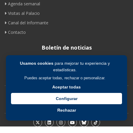
Agenda semanal
Visitas al Palacio
Canal del Informante
Contacto
Boletín de noticias
Usamos cookies
para mejorar tu experiencia y
Suscribirse
estadísticas.
Puedes aceptar todas, rechazar o personalizar.
Aceptar todas
Avíso legal
|
Política de privacidad
|
Política de cookies
Configurar
Rechazar