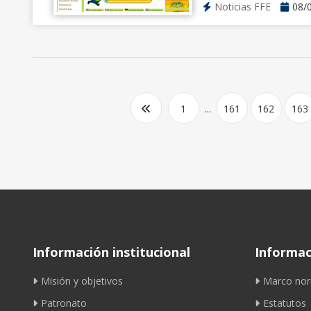
Noticias FFE
08/
1
...
161
162
163
Información institucional
Informaci
Misión y objetivos
Marco nor
Patronato
Estatutos