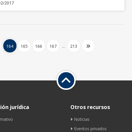
02/2017
164
165
166
167
...
213
ón jurídica
Otros recursos
mativo
Noticias
Eventos privados