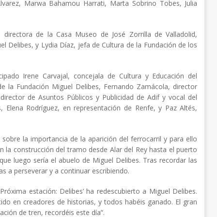
Álvarez, Marwa Bahamou Harrati, Marta Sobrino Tobes, Julia
 directora de la Casa Museo de José Zorrilla de Valladolid,
 Delibes, y Lydia Díaz, jefa de Cultura de la Fundación de los
pado Irene Carvajal, concejala de Cultura y Educación del
de la Fundación Miguel Delibes, Fernando Zamácola, director
irector de Asuntos Públicos y Publicidad de Adif y vocal del
s, Elena Rodríguez, en representación de Renfe, y Paz Altés,
sobre la importancia de la aparición del ferrocarril y para ello
con la construcción del tramo desde Alar del Rey hasta el puerto
que luego sería el abuelo de Miguel Delibes. Tras recordar las
ñas a perseverar y a continuar escribiendo.
róxima estación: Delibes’ ha redescubierto a Miguel Delibes.
tido en creadores de historias, y todos habéis ganado. El gran
ción de tren, recordéis este día”.