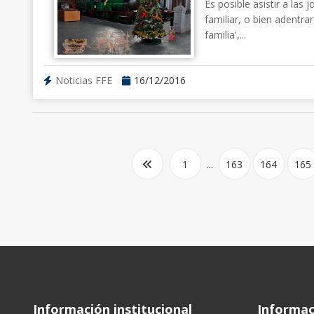
Es posible asistir a las 
familiar, o bien adentra
familia',...
Noticias FFE
16/12/2016
1
...
163
164
165
Información institucional
Informaci