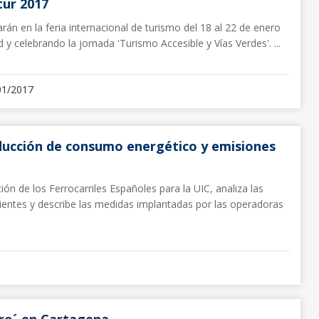
tur 2017
arán en la feria internacional de turismo del 18 al 22 de enero
y celebrando la jornada 'Turismo Accesible y Vías Verdes'. ...
01/2017
ducción de consumo energético y emisiones
ón de los Ferrocarriles Españoles para la UIC, analiza las
ientes y describe las medidas implantadas por las operadoras
ro´ en Cartagena