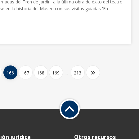
jornadas del Tren de jardin, a la última obra de éxito del teatro
rse en la historia del Museo con sus visitas guiadas 'En
166
167
168
169
...
213
ón jurídica
Otros recursos