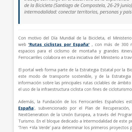
de la Bicicleta (Santiago de Compostela, 26-29 junio),
intermodalidad: conectar territorios, personas y paisaje
Con motivo del Día Mundial de la Bicicleta, el Minister
web
'Rutas ciclistas por España'
, con más de 300 ru
espacios para el ciclismo de montaña y grandes itiner
Ferrocarriles colabora en esta iniciativa del Ministerio a t
El portal web forma parte de la Estrategia Estatal por la B
este modo de transporte sostenible, y de la Estrategia
información sobre las principales rutas ciclables de ámbit
el uso de la infraestructura ciclista con fines de cicloturism
Además, la Fundación de los Ferrocarriles Españoles est
España
', subvencionado por el Plan de Recuperación, 
NextGeneration de la Unión Europea, a través del Program
Turismo. En el bloque dedicado a Intermodalidad de este pr
‘Tren +Vía Verde’ para determinar los primeros proyectos p