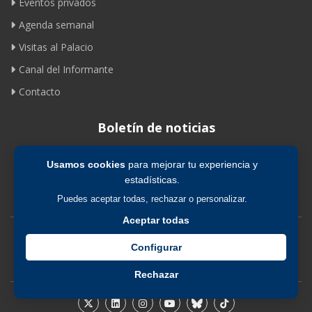
Eventos privados
Agenda semanal
Visitas al Palacio
Canal del Informante
Contacto
Boletín de noticias
Usamos cookies
para mejorar tu experiencia y
Suscribirse
estadísticas.
Puedes aceptar todas, rechazar o personalizar.
Aceptar todas
Avíso legal
|
Política de privacidad
|
Política de cookies
Configurar
Rechazar