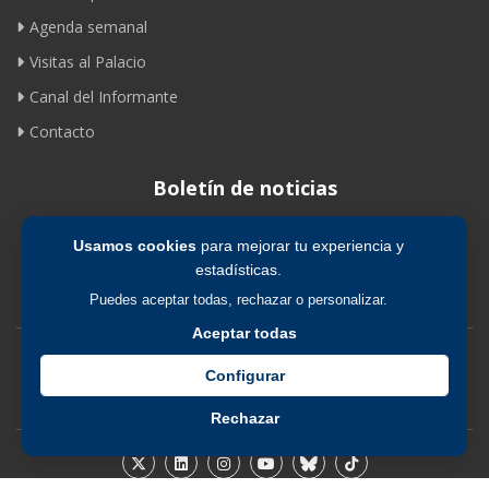
Agenda semanal
Visitas al Palacio
Canal del Informante
Contacto
Boletín de noticias
Usamos cookies
para mejorar tu experiencia y
Suscribirse
estadísticas.
Puedes aceptar todas, rechazar o personalizar.
Aceptar todas
Avíso legal
|
Política de privacidad
|
Política de cookies
Configurar
Rechazar