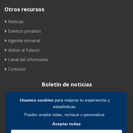
Otros recursos
Noticias
Eventos privados
Agenda semanal
Visitas al Palacio
Canal del Informante
Contacto
Boletín de noticias
Usamos cookies
para mejorar tu experiencia y
Suscribirse
estadísticas.
Puedes aceptar todas, rechazar o personalizar.
Aceptar todas
Avíso legal
|
Política de privacidad
|
Política de cookies