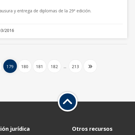
ausura y entrega de diplomas de la 29ª edición.
03/2016
179
180
181
182
...
213
ón jurídica
Otros recursos