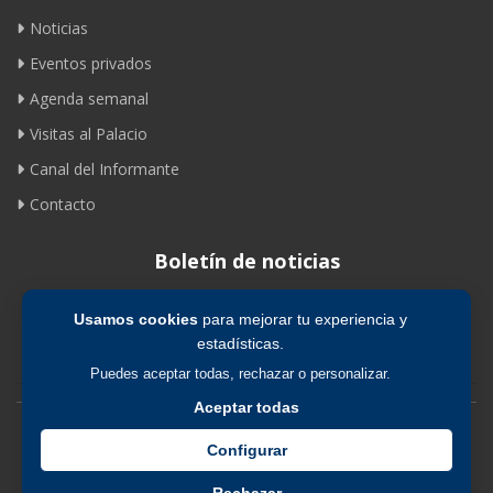
Noticias
Eventos privados
Agenda semanal
Visitas al Palacio
Canal del Informante
Contacto
Boletín de noticias
Usamos cookies
para mejorar tu experiencia y
Suscribirse
estadísticas.
Puedes aceptar todas, rechazar o personalizar.
Aceptar todas
Avíso legal
|
Política de privacidad
|
Política de cookies
Configurar