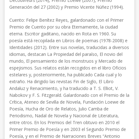
Découvreurs (2014), Premio Loewe (2007), Premio
Generación del 27 (2002) y Premio Vicente Núñez (1994).
Cuento: Felipe Benítez Reyes, galardonado con el Primer
Premio de Cuento por su obra Eternamente, la ciudad
eterna. Escritor gaditano, nacido en Rota en 1960. Su
poesía está recopilada en Libros de poemas (1978-2008) e
Identidades (2012). Entre sus novelas, traducidas a diversos
idiomas, destacan La Propiedad del paraíso, El novio del
mundo, El pensamiento de los monstruos y Mercado de
espejismos. Sus relatos están recogidos en el libro Oficios
estelares y, posteriormente, ha publicado Cada cual y lo
extraño. Ha dirigido las revistas Fin de Siglo, El Libro
Andaluz y Renacimiento, y ha traducido a T. S. Elliot, V.
Nabokov y F. S. Fitzgerald. Galardonado con el Premio de la
Crítica, Ateneo de Sevilla de Novela, Fundación Loewe de
Poesía, Hucha de Oro de Relatos, Julio Camba de
Periodismo, Nadal de Novela y Nacional de Literatura,
entre otros. En los Premios del Tren obtuvo en 2010 el
Primer Premio de Poesía y en 2003 el Segundo Premio de
Poesía, y en el Premio de Narraciones Breves “Antonio