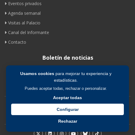
Eventos privados
Agenda semanal
Visitas al Palacio
Canal del Informante
Contacto
Boletín de noticias
Usamos cookies
para mejorar tu experiencia y
Suscribirse
estadísticas.
Puedes aceptar todas, rechazar o personalizar.
Aceptar todas
Avíso legal
|
Política de privacidad
|
Política de cookies
Configurar
Rechazar