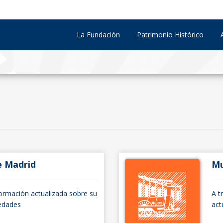
La Fundación
Patrimonio Histórico
e Madrid
Mu
formación actualizada sobre su
A t
vedades
act