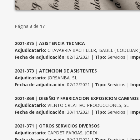
Página
3
de
17
2021-375
|
ASISTENCIA TECNICA
Adjudicatario:
CHAVARRIA BACHILLER, ISABEL ( CODEBAR 
Fecha de adjudicación:
02/12/2021 |
Tipo:
Servicios |
Impo
2021-373
|
ATENCION DE ASISTENTES
Adjudicatario:
JORSANBA, SL
Fecha de adjudicación:
02/12/2021 |
Tipo:
Servicios |
Impo
2021-369
|
DISEÑO Y FABRICACION EXPOSICION CAMINOS
Adjudicatario:
VIENTO CREATIVO PRODUCCIONES, SL
Fecha de adjudicación:
30/11/2021 |
Tipo:
Servicios |
Impo
2021-371
|
OTROS SERVICIOS DIVERSOS
Adjudicatario:
CAPDET FARGAS, JORDI
Fecha de adjudicación:
30/11/2021 |
Tipo:
Servicios |
Impo