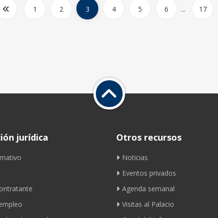
1
2
3
4
5
6
...
17
ón jurídica
Otros recursos
mativo
Noticias
Eventos privados
contratante
Agenda semanal
 empleo
Visitas al Palacio