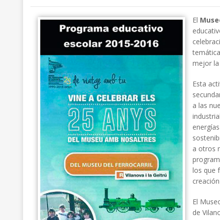
El
Museo
educativ
celebrac
temática
mejor la 
Esta act
secundar
a las nu
industria
energías
sostenib
a otros 
programa
los que 
creación 
El Museo
de Vilan