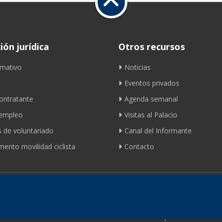
ón jurídica
Otros recursos
mativo
Noticias
Eventos privados
contratante
Agenda semanal
 empleo
Visitas al Palacio
 de voluntariado
Canal del Informante
ento movilidad ciclista
Contacto
© 2026 Fundación de los Ferrocarriles Españoles