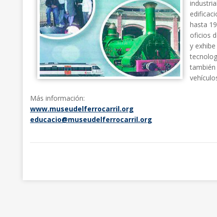
industri
edificaci
hasta 19
oficios 
y exhibe
tecnolog
también 
vehículo
Más información:
www.museudelferrocarril.org
educacio@museudelferrocarril.org