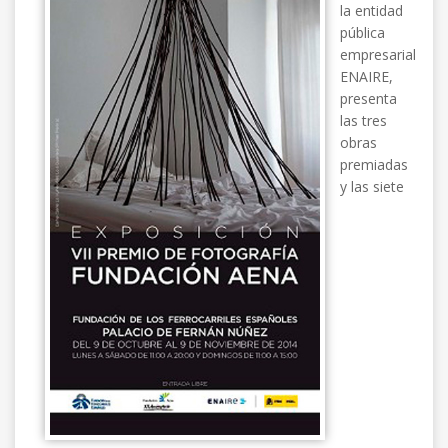
la entidad
pública
empresarial
ENAIRE,
presenta
las tres
obras
premiadas
y las siete