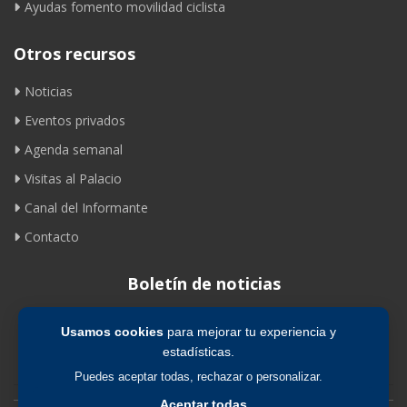
Ayudas fomento movilidad ciclista
Otros recursos
Noticias
Eventos privados
Agenda semanal
Visitas al Palacio
Canal del Informante
Contacto
Boletín de noticias
Usamos cookies
para mejorar tu experiencia y
Suscribirse
estadísticas.
Puedes aceptar todas, rechazar o personalizar.
Aceptar todas