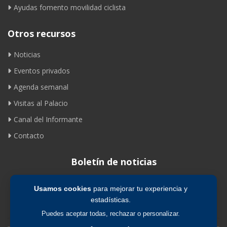
Ayudas fomento movilidad ciclista
Otros recursos
Noticias
Eventos privados
Agenda semanal
Visitas al Palacio
Canal del Informante
Contacto
Boletín de noticias
Usamos cookies
para mejorar tu experiencia y
Suscribirse
estadísticas.
Puedes aceptar todas, rechazar o personalizar.