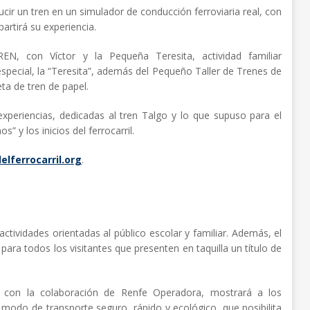
ducir un tren en un simulador de conducción ferroviaria real, con
artirá su experiencia.
, con Víctor y la Pequeña Teresita, actividad familiar
pecial, la “Teresita”, además del Pequeño Taller de Trenes de
ta de tren de papel.
xperiencias, dedicadas al tren Talgo y lo que supuso para el
s” y los inicios del ferrocarril.
lferrocarril.org
.
ctividades orientadas al público escolar y familiar. Además, el
 para todos los visitantes que presenten en taquilla un título de
zado con la colaboración de Renfe Operadora, mostrará a los
un modo de transporte seguro, rápido y ecológico, que posibilita