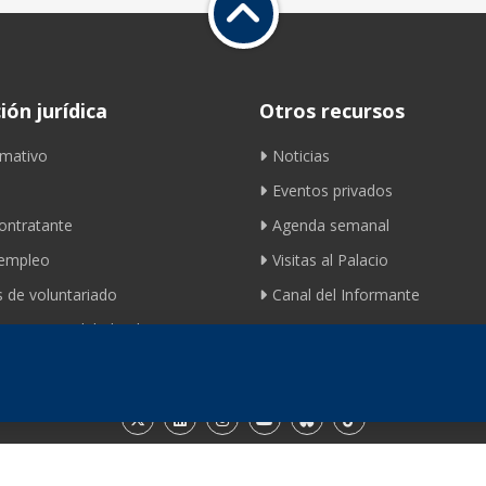
ón jurídica
Otros recursos
mativo
Noticias
Eventos privados
contratante
Agenda semanal
 empleo
Visitas al Palacio
 de voluntariado
Canal del Informante
ento movilidad ciclista
Contacto
© 2026 Fundación de los Ferrocarriles Españoles