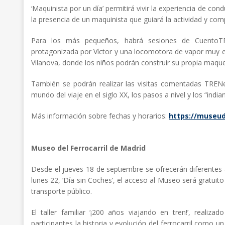
‘Maquinista por un día’ permitirá vivir la experiencia de con
la presencia de un maquinista que guiará la actividad y comp
Para los más pequeños, habrá sesiones de CuentoTREN
protagonizada por Víctor y una locomotora de vapor muy es
Vilanova, donde los niños podrán construir su propia maque
También se podrán realizar las visitas comentadas TRENe
mundo del viaje en el siglo XX, los pasos a nivel y los “indiano
Más información sobre fechas y horarios:
https://museude
Museo del Ferrocarril de Madrid
Desde el jueves 18 de septiembre se ofrecerán diferentes a
lunes 22, ‘Día sin Coches’, el acceso al Museo será gratuito
transporte público.
El taller familiar ‘¡200 años viajando en tren!’, reali
participantes la historia y evolución del ferrocarril como 