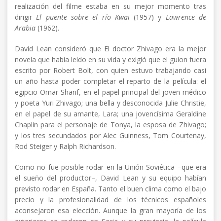
realización del filme estaba en su mejor momento tras
dirigir
El puente sobre el río Kwai
(1957) y
Lawrence de
Arabia
(1962).
David Lean consideró que El doctor Zhivago era la mejor
novela que había leído en su vida y exigió que el guion fuera
escrito por Robert Bolt, con quien estuvo trabajando casi
un año hasta poder completar el reparto de la película: el
egipcio Omar Sharif, en el papel principal del joven médico
y poeta Yuri Zhivago; una bella y desconocida Julie Christie,
en el papel de su amante, Lara; una jovencísima Geraldine
Chaplin para el personaje de Tonya, la esposa de Zhivago;
y los tres secundados por Alec Guinness, Tom Courtenay,
Rod Steiger y Ralph Richardson.
Como no fue posible rodar en la Unión Soviética –que era
el sueño del productor–, David Lean y su equipo habían
previsto rodar en España. Tanto el buen clima como el bajo
precio y la profesionalidad de los técnicos españoles
aconsejaron esa elección. Aunque la gran mayoría de los