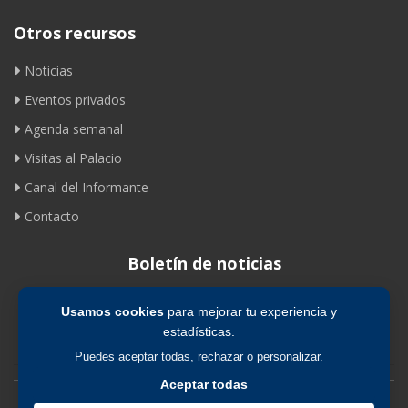
Otros recursos
Noticias
Eventos privados
Agenda semanal
Visitas al Palacio
Canal del Informante
Contacto
Boletín de noticias
Usamos cookies
para mejorar tu experiencia y
Suscribirse
estadísticas.
Puedes aceptar todas, rechazar o personalizar.
Aceptar todas
Avíso legal
|
Política de privacidad
|
Política de cookies