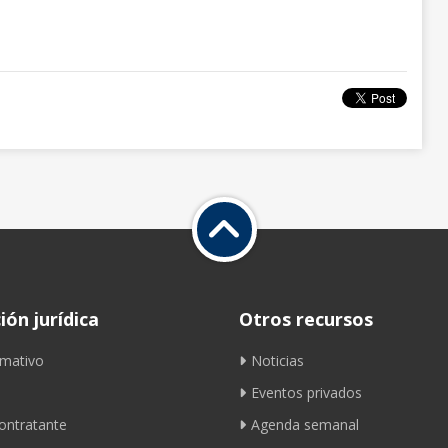
ón jurídica
Otros recursos
mativo
Noticias
Eventos privados
contratante
Agenda semanal