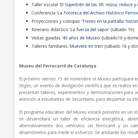
Taller escolar ‘
El Supertrén de las 3R: reúsa, reduce y 
Conferencia ‘
La Fototeca del Archivo Histórico Ferrov
Proyecciones y coloquio ’
Trenes en la pantalla: histor
Itinerario didáctico ‘
La fuerza del vapor
’ (sábado 16)
Visitas guiadas ‘
40 años de Museo
’ (sábado16 y domi
Talleres familiares ‘
Muévete en tren
’ (sábado 16 y do
Museu del Ferrocarril de Catalunya
El próximo viernes 15 de noviembre el Museu participará en e
Sitges, un evento de divulgación científica que se realiza 
presentan talleres, experimentos y demostraciones para ac
atención a estudiantes de Secundaria, para despertar su inte
El programa educativo del Museu estará presente en un s
se desarrollará un taller de eficiencia energética, abi
alternativamente dos vehículos: un ferrocarril y un c
dinamómetro para medir el esfuerzo. Se anotarán los result