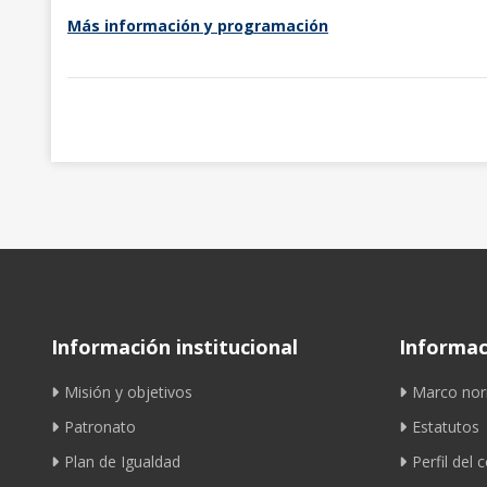
Más información y programación
Información institucional
Informaci
Misión y objetivos
Marco nor
Patronato
Estatutos
Plan de Igualdad
Perfil del 