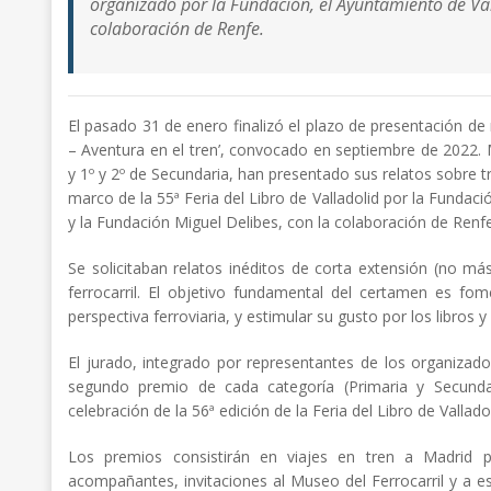
organizado por la Fundación, el Ayuntamiento de Val
colaboración de Renfe.
El pasado 31 de enero finalizó el plazo de presentación de r
– Aventura en el tren’, convocado en septiembre de 2022. 
y 1º y 2º de Secundaria, han presentado sus relatos sobre 
marco de la 55ª Feria del Libro de Valladolid por la Fundaci
y la Fundación Miguel Delibes, con la colaboración de Renfe
Se solicitaban relatos inéditos de corta extensión (no m
ferrocarril. El objetivo fundamental del certamen es fom
perspectiva ferroviaria, y estimular su gusto por los libros y 
El jurado, integrado por representantes de los organizado
segundo premio de cada categoría (Primaria y Secundari
celebración de la 56ª edición de la Feria del Libro de Valladol
Los premios consistirán en viajes en tren a Madrid
acompañantes, invitaciones al Museo del Ferrocarril y a es