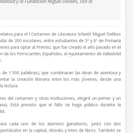
ladolid y la Fundación Miguel Delibes, con la
elatos para el I Certamen de Literatura Infantil ‘Miguel Delibes
Más de 200 escolares, entre estudiantes de 5º y 6º de Primaria
trenes para optar al Premio, que fue creado el año pasado en el
ón de los Ferrocarriles Españoles, el Ayuntamiento de Valladolid
.
ás de 1.500 palabras), que combinaran las ideas de aventura y
entar la creación literaria entre los más jóvenes, desde una
la lectura.
res del certamen y otras instituciones, elegirá un primer y un
a). Está previsto que el fallo se haga público durante la
id.
 para cada uno de los alumnos ganadores, junto con dos
pectáculos en la capital, ebooks y lotes de libros. También se