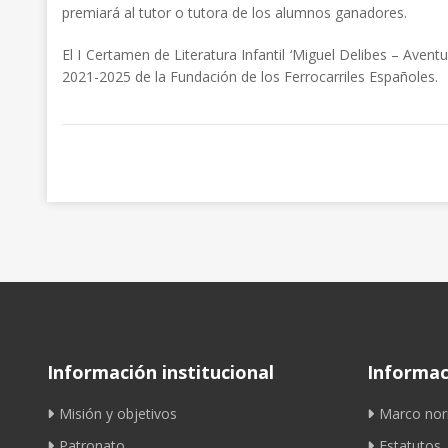
premiará al tutor o tutora de los alumnos ganadores.
El I Certamen de Literatura Infantil ‘Miguel Delibes – Aventu
2021-2025 de la Fundación de los Ferrocarriles Españoles.
Información institucional
Informaci
Misión y objetivos
Marco nor
Patronato
Estatutos