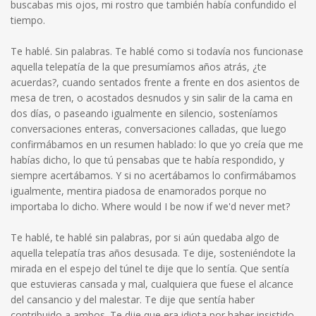
buscabas mis ojos, mi rostro que también había confundido el
tiempo.
Te hablé. Sin palabras. Te hablé como si todavía nos funcionase
aquella telepatía de la que presumíamos años atrás, ¿te
acuerdas?, cuando sentados frente a frente en dos asientos de
mesa de tren, o acostados desnudos y sin salir de la cama en
dos días, o paseando igualmente en silencio, sosteníamos
conversaciones enteras, conversaciones calladas, que luego
confirmábamos en un resumen hablado: lo que yo creía que me
habías dicho, lo que tú pensabas que te había respondido, y
siempre acertábamos. Y si no acertábamos lo confirmábamos
igualmente, mentira piadosa de enamorados porque no
importaba lo dicho. Where would I be now if we'd never met?
Te hablé, te hablé sin palabras, por si aún quedaba algo de
aquella telepatía tras años desusada. Te dije, sosteniéndote la
mirada en el espejo del túnel te dije que lo sentía. Que sentía
que estuvieras cansada y mal, cualquiera que fuese el alcance
del cansancio y del malestar. Te dije que sentía haber
contribuido a ambos. Te dije que era idiota por haber insistido