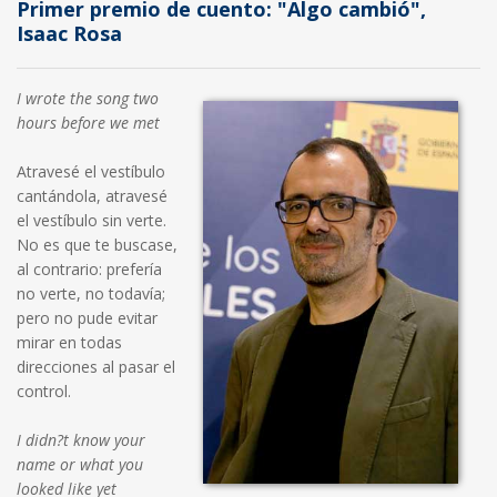
Primer premio de cuento: "Algo cambió",
Isaac Rosa
I wrote the song two
hours before we met
Atravesé el vestíbulo
cantándola, atravesé
el vestíbulo sin verte.
No es que te buscase,
al contrario: prefería
no verte, no todavía;
pero no pude evitar
mirar en todas
direcciones al pasar el
control.
I didn?t know your
name or what you
looked like yet