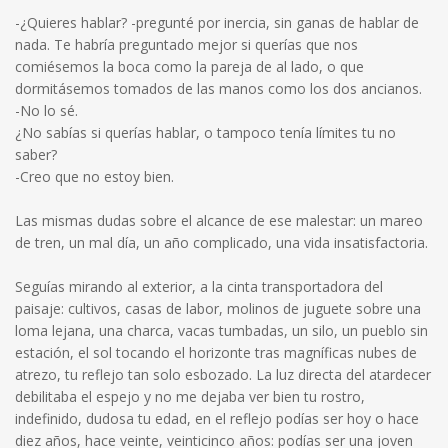
-¿Quieres hablar? -pregunté por inercia, sin ganas de hablar de
nada. Te habría preguntado mejor si querías que nos
comiésemos la boca como la pareja de al lado, o que
dormitásemos tomados de las manos como los dos ancianos.
-No lo sé.
¿No sabías si querías hablar, o tampoco tenía límites tu no
saber?
-Creo que no estoy bien.
Las mismas dudas sobre el alcance de ese malestar: un mareo
de tren, un mal día, un año complicado, una vida insatisfactoria.
Seguías mirando al exterior, a la cinta transportadora del
paisaje: cultivos, casas de labor, molinos de juguete sobre una
loma lejana, una charca, vacas tumbadas, un silo, un pueblo sin
estación, el sol tocando el horizonte tras magníficas nubes de
atrezo, tu reflejo tan solo esbozado. La luz directa del atardecer
debilitaba el espejo y no me dejaba ver bien tu rostro,
indefinido, dudosa tu edad, en el reflejo podías ser hoy o hace
diez años, hace veinte, veinticinco años: podías ser una joven