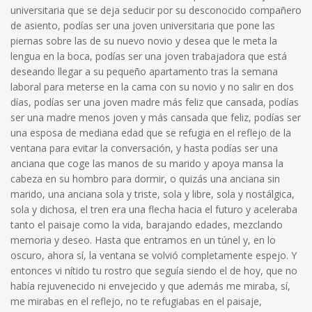
universitaria que se deja seducir por su desconocido compañero
de asiento, podías ser una joven universitaria que pone las
piernas sobre las de su nuevo novio y desea que le meta la
lengua en la boca, podías ser una joven trabajadora que está
deseando llegar a su pequeño apartamento tras la semana
laboral para meterse en la cama con su novio y no salir en dos
días, podías ser una joven madre más feliz que cansada, podías
ser una madre menos joven y más cansada que feliz, podías ser
una esposa de mediana edad que se refugia en el reflejo de la
ventana para evitar la conversación, y hasta podías ser una
anciana que coge las manos de su marido y apoya mansa la
cabeza en su hombro para dormir, o quizás una anciana sin
marido, una anciana sola y triste, sola y libre, sola y nostálgica,
sola y dichosa, el tren era una flecha hacia el futuro y aceleraba
tanto el paisaje como la vida, barajando edades, mezclando
memoria y deseo. Hasta que entramos en un túnel y, en lo
oscuro, ahora sí, la ventana se volvió completamente espejo. Y
entonces vi nítido tu rostro que seguía siendo el de hoy, que no
había rejuvenecido ni envejecido y que además me miraba, sí,
me mirabas en el reflejo, no te refugiabas en el paisaje,