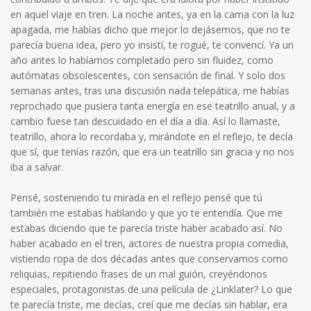
en aquel viaje en tren. La noche antes, ya en la cama con la luz
apagada, me habías dicho que mejor lo dejásemos, que no te
parecía buena idea, pero yo insistí, te rogué, te convencí. Ya un
año antes lo habíamos completado pero sin fluidez, como
autómatas obsolescentes, con sensación de final. Y solo dos
semanas antes, tras una discusión nada telepática, me habías
reprochado que pusiera tanta energía en ese teatrillo anual, y a
cambio fuese tan descuidado en el día a día. Así lo llamaste,
teatrillo, ahora lo recordaba y, mirándote en el reflejo, te decía
que sí, que tenías razón, que era un teatrillo sin gracia y no nos
iba a salvar.
Pensé, sosteniendo tu mirada en el reflejo pensé que tú
también me estabas hablando y que yo te entendía. Que me
estabas diciendo que te parecía triste haber acabado así. No
haber acabado en el tren, actores de nuestra propia comedia,
vistiendo ropa de dos décadas antes que conservamos como
reliquias, repitiendo frases de un mal guión, creyéndonos
especiales, protagonistas de una película de ¿Linklater? Lo que
te parecía triste, me decías, creí que me decías sin hablar, era