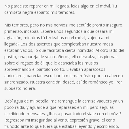
No pareciste reparar en mi llegada, leías algo en el móvil. Tu
camiseta negra espantó mis temores.
Mis temores, pero no mis nervios: me sentí de pronto inseguro,
primerizo, incapaz. Esperé unos segundos a que cesara mi
agitación, mientras tú tecleabas en el móvil, ¿ajena a mi
llegada? Los dos asientos que completaban nuestra mesa
estaban vacíos, lo que facilitaba cierta intimidad. Al otro lado del
pasillo, una pareja de veinteañeros, ella descalza, las piernas
sobre el regazo de él, que le acariciaba los muslos
aprovechando el pantalón corto. Llevaban aparatosos
auriculares, parecían escuchar la misma música por su cabeceo
sincronizado. Nuestra canción, deseé, así de romántico yo. Por
supuesto no era.
Bebí agua de mi botella, me remangué la camisa vaquera ya un
poco raída, y aguardé a que reparases en mí, pero seguías
escribiendo mensajes. ¿Ibas a pasar todo el viaje con el móvil?
Regresaba mi inseguridad al ver tu expresión grave, el ceño
fruncido ante lo que fuera que estabas leyendo y escribiendo.