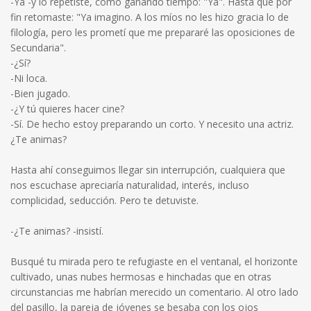
-Ya -y lo repetiste, como ganando tiempo: "Ya". Hasta que por
fin retomaste: "Ya imagino. A los míos no les hizo gracia lo de
filología, pero les prometí que me prepararé las oposiciones de
Secundaria".
-¿Sí?
-Ni loca.
-Bien jugado.
-¿Y tú quieres hacer cine?
-Sí. De hecho estoy preparando un corto. Y necesito una actriz.
¿Te animas?
Hasta ahí conseguimos llegar sin interrupción, cualquiera que
nos escuchase apreciaría naturalidad, interés, incluso
complicidad, seducción. Pero te detuviste.
-¿Te animas? -insistí.
Busqué tu mirada pero te refugiaste en el ventanal, el horizonte
cultivado, unas nubes hermosas e hinchadas que en otras
circunstancias me habrían merecido un comentario. Al otro lado
del pasillo, la pareja de jóvenes se besaba con los ojos