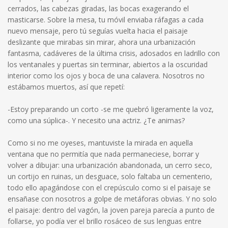
cerrados, las cabezas giradas, las bocas exagerando el
masticarse. Sobre la mesa, tu móvil enviaba ráfagas a cada
nuevo mensaje, pero tú seguías vuelta hacia el paisaje
deslizante que mirabas sin mirar, ahora una urbanización
fantasma, cadáveres de la última crisis, adosados en ladrillo con
los ventanales y puertas sin terminar, abiertos a la oscuridad
interior como los ojos y boca de una calavera. Nosotros no
estábamos muertos, así que repetí:
-Estoy preparando un corto -se me quebró ligeramente la voz,
como una súplica-. Y necesito una actriz. ¿Te animas?
Como si no me oyeses, mantuviste la mirada en aquella
ventana que no permitía que nada permaneciese, borrar y
volver a dibujar: una urbanización abandonada, un cerro seco,
un cortijo en ruinas, un desguace, solo faltaba un cementerio,
todo ello apagándose con el crepúsculo como si el paisaje se
ensañase con nosotros a golpe de metáforas obvias. Y no solo
el paisaje: dentro del vagón, la joven pareja parecía a punto de
follarse, yo podía ver el brillo rosáceo de sus lenguas entre