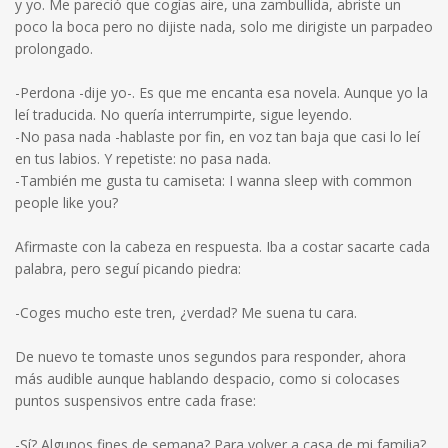
y yo. Me pareció que cogías aire, una zambullida, abriste un
poco la boca pero no dijiste nada, solo me dirigiste un parpadeo
prolongado.
-Perdona -dije yo-. Es que me encanta esa novela. Aunque yo la
leí traducida. No quería interrumpirte, sigue leyendo.
-No pasa nada -hablaste por fin, en voz tan baja que casi lo leí
en tus labios. Y repetiste: no pasa nada.
-También me gusta tu camiseta: I wanna sleep with common
people like you?
Afirmaste con la cabeza en respuesta. Iba a costar sacarte cada
palabra, pero seguí picando piedra:
-Coges mucho este tren, ¿verdad? Me suena tu cara.
De nuevo te tomaste unos segundos para responder, ahora
más audible aunque hablando despacio, como si colocases
puntos suspensivos entre cada frase:
-Sí? Algunos fines de semana? Para volver a casa de mi familia?