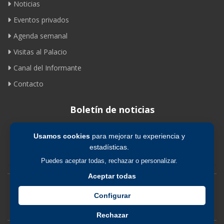
Noticias
Eventos privados
Agenda semanal
Visitas al Palacio
Canal del Informante
Contacto
Boletín de noticias
Usamos cookies
para mejorar tu experiencia y
Suscribirse
estadísticas.
Puedes aceptar todas, rechazar o personalizar.
Aceptar todas
Avíso legal
|
Política de privacidad
|
Política de cookies
Configurar
Rechazar