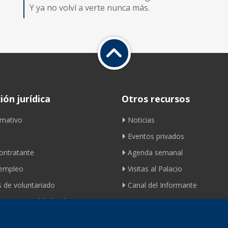
Y ya no volví a verte nunca más.
ón jurídica
Otros recursos
mativo
Noticias
Eventos privados
contratante
Agenda semanal
 empleo
Visitas al Palacio
 de voluntariado
Canal del Informante
ento movilidad ciclista
Contacto