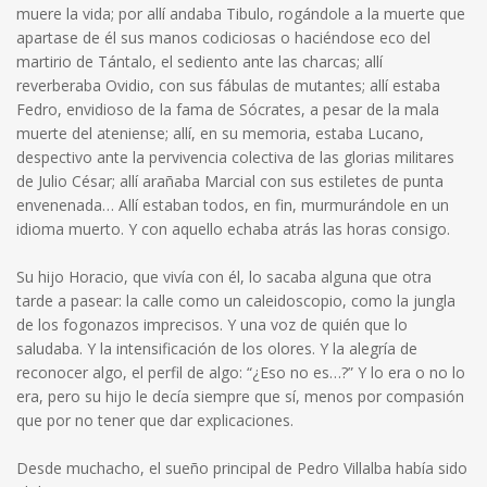
muere la vida; por allí andaba Tibulo, rogándole a la muerte que
apartase de él sus manos codiciosas o haciéndose eco del
martirio de Tántalo, el sediento ante las charcas; allí
reverberaba Ovidio, con sus fábulas de mutantes; allí estaba
Fedro, envidioso de la fama de Sócrates, a pesar de la mala
muerte del ateniense; allí, en su memoria, estaba Lucano,
despectivo ante la pervivencia colectiva de las glorias militares
de Julio César; allí arañaba Marcial con sus estiletes de punta
envenenada… Allí estaban todos, en fin, murmurándole en un
idioma muerto. Y con aquello echaba atrás las horas consigo.
Su hijo Horacio, que vivía con él, lo sacaba alguna que otra
tarde a pasear: la calle como un caleidoscopio, como la jungla
de los fogonazos imprecisos. Y una voz de quién que lo
saludaba. Y la intensificación de los olores. Y la alegría de
reconocer algo, el perfil de algo: “¿Eso no es…?” Y lo era o no lo
era, pero su hijo le decía siempre que sí, menos por compasión
que por no tener que dar explicaciones.
Desde muchacho, el sueño principal de Pedro Villalba había sido