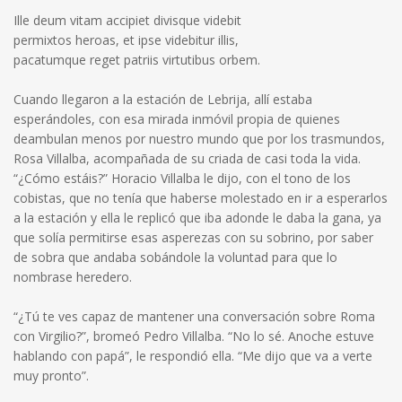
Ille deum vitam accipiet divisque videbit
permixtos heroas, et ipse videbitur illis,
pacatumque reget patriis virtutibus orbem.
Cuando llegaron a la estación de Lebrija, allí estaba
esperándoles, con esa mirada inmóvil propia de quienes
deambulan menos por nuestro mundo que por los trasmundos,
Rosa Villalba, acompañada de su criada de casi toda la vida.
“¿Cómo estáis?” Horacio Villalba le dijo, con el tono de los
cobistas, que no tenía que haberse molestado en ir a esperarlos
a la estación y ella le replicó que iba adonde le daba la gana, ya
que solía permitirse esas asperezas con su sobrino, por saber
de sobra que andaba sobándole la voluntad para que lo
nombrase heredero.
“¿Tú te ves capaz de mantener una conversación sobre Roma
con Virgilio?”, bromeó Pedro Villalba. “No lo sé. Anoche estuve
hablando con papá”, le respondió ella. “Me dijo que va a verte
muy pronto”.