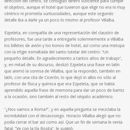
dirección del centro, se consiguió dinero suficiente para cumplir
el objetivo, aunque el hotel que tuvieron que eligir no era ni muy
céntrico ni prometía suntuosidades, aunque este segundo
detalle iba a darle ya un poco lo mismo al profesor Villalba.
Ezpeleta, en compañía de una representación del claustro de
profesores, fue una tarde a entregarle solemnemente a Villalba
los billetes de avión y los bonos de hotel, así como una metopa
con la efigie esmaltada del santo tutelar del centro: “Un
pequeño detalle. En agradecimiento a tantos años de trabajo”,
y, en mitad de su discurso, deslizó Ezpeleta una frase en latín
que animó la sonrisa de Villalba, que la respondió, también en
latín, con una cita de Cicerón, lo que dejó in albis no sólo al
profesor de física y química que era Ezpeleta, que se había
aprendido aquella frase de memoria para dar un poco de barniz
a la ocasión, sino también al resto del séquito académico.
“¿Nos vamos a Roma?”, y en aquella pregunta se mezclaba la
incredulidad con el desasosiego. Horacio Villalba alegó que no
podía cerrar el bar así como así. Que un fin de semana le venía
fatal. “Ve con la tía Rosita”, le sugirió.