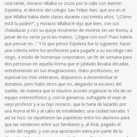
Una tarde, Horacio Villalba se cruzó por la calle con Ramón
Ezpeleta, el director del colegio San Felipe Neri, que era en el
que Villalba había dado clases durante casi treinta años. “¿Cómo
está tu padre?”, y Horacio Villalba le dijo que bien, con sus
chaladuras y con su queja recurrente de morirse sin ver Roma, a
pesar de no verse ya ni las manos. “¿Sigue con eso? Pues habría
que pensar en…” Y lo que pensó Ezpeleta fue lo siguiente: hacer
una colecta entre los profesores para pagarle a su excolega casi
ciego, a modo de homenaje corporativo, un fin de semana para
dos personas en aquella Roma que el jubilado llevaba décadas
entreteniendo en sus imaginaciones. Hubo profesores, en
especial los más veteranos, dispuestos a desembolsar el
donativo, pero hubo otros que no, alegando la escasez del
sueldo, de manera que el claustro acordó organizar la rifa de un
equipo estereofónico y, con la ganancia, sufragarle el viaje al
viejo profesor y a su hijo Horacio, que le haría de lazarillo por
una Roma al fin y al cabo de irrealidades: una ciudad narrada. Y
así se hizo: se repartieron las papeletas entre los alumnos para
que las vendiesen entre sus familiares y, al final, pagado el
coste del regalo, y con una aportación extra por parte de la