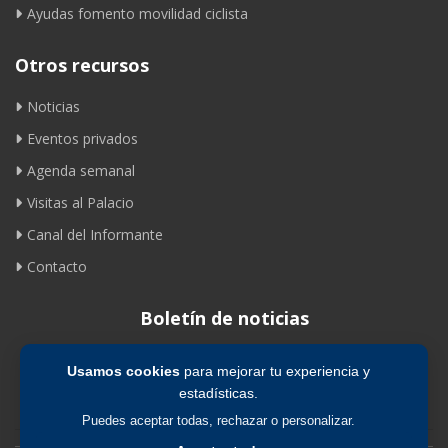
Ayudas fomento movilidad ciclista
Otros recursos
Noticias
Eventos privados
Agenda semanal
Visitas al Palacio
Canal del Informante
Contacto
Boletín de noticias
Usamos cookies
para mejorar tu experiencia y
Suscribirse
estadísticas.
Puedes aceptar todas, rechazar o personalizar.