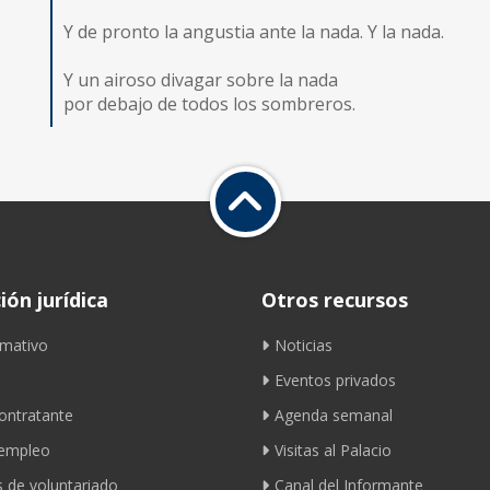
Y de pronto la angustia ante la nada. Y la nada.
Y un airoso divagar sobre la nada
por debajo de todos los sombreros.
ón jurídica
Otros recursos
mativo
Noticias
Eventos privados
contratante
Agenda semanal
 empleo
Visitas al Palacio
 de voluntariado
Canal del Informante