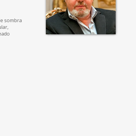
 de sombra
lar,
deado