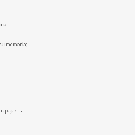
una
 su memoria;
n pájaros.