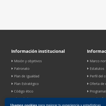
Información institucional
Informaci
Misión y objetivos
Marco nor
Patronato
Estatutos
Plan de Igualdad
Perfil del 
Plan Estratégico
Oferta de
Código ético
Programas
Identidad corporativa
Ayudas fom
Usamos cookies
para mejorar tu experiencia y estadísticas.