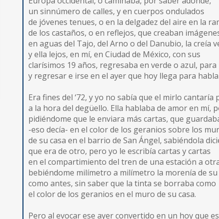
Europa occidental, o caminaba, por saber adónde,
un sinnúmero de calles, y en cuerpos ondulados
de jóvenes tenues, o en la delgadez del aire en la r
de los castaños, o en reflejos, que creaban imágene
en aguas del Tajo, del Arno o del Danubio, la creía v
y ella lejos, en mí, en Ciudad de México, con sus
clarísimos 19 años, regresaba en verde o azul, para 
y regresar e irse en el ayer que hoy llega para habl
Era fines del ‘72, y yo no sabía que el mirlo cantaría 
a la hora del degüello. Ella hablaba de amor en mí, p
pidiéndome que le enviara más cartas, que guardab
-eso decía- en el color de los geranios sobre los mu
de su casa en el barrio de San Ángel, sabiéndola di
que era de otro, pero yo le escribía cartas y cartas
en el compartimiento del tren de una estación a otra
bebiéndome milímetro a milímetro la morenía de su
como antes, sin saber que la tinta se borraba como
el color de los geranios en el muro de su casa.
Pero al evocar ese ayer convertido en un hoy que e