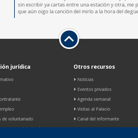
sin escribir ya cartas entre una estación y otra, me 
que aún oigo la canción del mirlo a la hora del degüe
ón jurídica
Otros recursos
mativo
Noticias
Eventos privados
contratante
Agenda semanal
 empleo
Visitas al Palacio
 de voluntariado
Canal del Informante
ento movilidad ciclista
Contacto