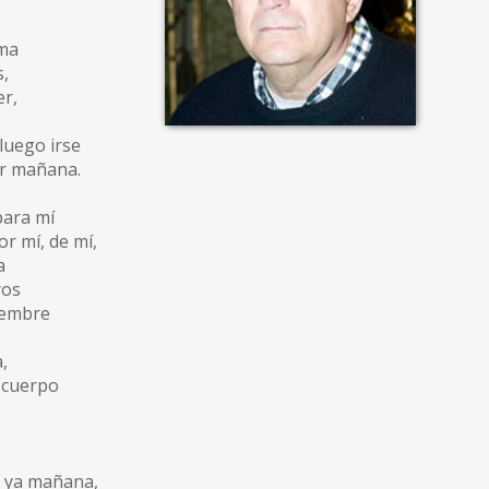
ama
s,
er,
luego irse
ar mañana.
para mí
or mí, de mí,
a
ros
ciembre
,
 cuerpo
s ya mañana,