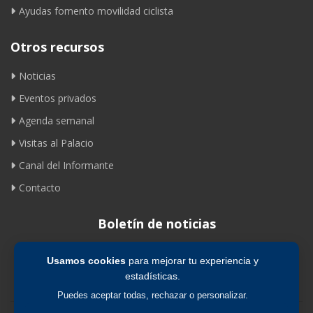
Ayudas fomento movilidad ciclista
Otros recursos
Noticias
Eventos privados
Agenda semanal
Visitas al Palacio
Canal del Informante
Contacto
Boletín de noticias
Usamos cookies
para mejorar tu experiencia y
Suscribirse
estadísticas.
Puedes aceptar todas, rechazar o personalizar.