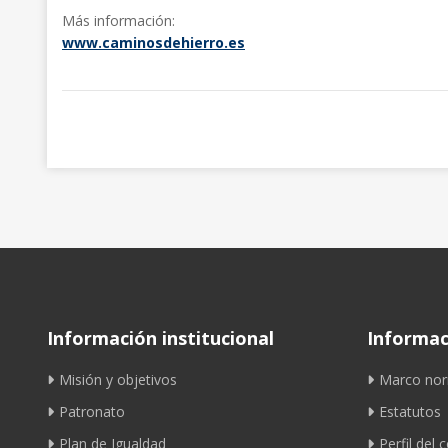
Más información:
www.caminosdehierro.es
Información institucional
Informaci
Misión y objetivos
Marco nor
Patronato
Estatutos
Plan de Igualdad
Perfil del 