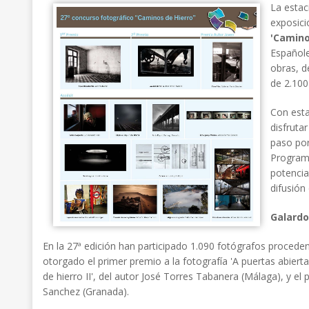
La estac
exposici
'Camino
Españole
obras, d
de 2.100
Con esta 
disfruta
paso por
Programa
potencia
difusión
Galard
En la 27ª edición han participado 1.090 fotógrafos proceden
otorgado el primer premio a la fotografía 'A puertas abiert
de hierro II', del autor José Torres Tabanera (Málaga), y e
Sanchez (Granada).