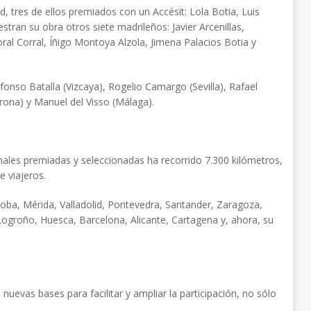
, tres de ellos premiados con un Accésit: Lola Botia, Luis
an su obra otros siete madrileños: Javier Arcenillas,
l Corral, Íñigo Montoya Alzola, Jimena Palacios Botia y
onso Batalla (Vizcaya), Rogelio Camargo (Sevilla), Rafael
irona) y Manuel del Visso (Málaga).
inales premiadas y seleccionadas ha recorrido 7.300 kilómetros,
e viajeros.
doba, Mérida, Valladolid, Pontevedra, Santander, Zaragoza,
Logroño, Huesca, Barcelona, Alicante, Cartagena y, ahora, su
evas bases para facilitar y ampliar la participación, no sólo