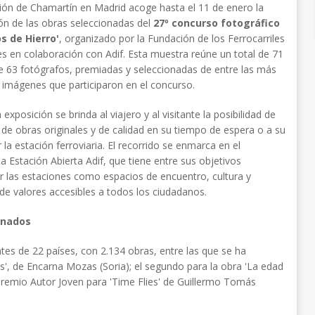
ión de Chamartín en Madrid acoge hasta el 11 de enero la
ón de las obras seleccionadas del
27º concurso fotográfico
s de Hierro'
, organizado por la Fundación de los Ferrocarriles
s en colaboración con Adif. Esta muestra reúne un total de 71
e 63 fotógrafos, premiadas y seleccionadas de entre las más
 imágenes que participaron en el concurso.
exposición se brinda al viajero y al visitante la posibilidad de
r de obras originales y de calidad en su tiempo de espera o a su
 la estación ferroviaria. El recorrido se enmarca en el
 Estación Abierta Adif, que tiene entre sus objetivos
r las estaciones como espacios de encuentro, cultura y
 de valores accesibles a todos los ciudadanos.
onados
tes de 22 países, con 2.134 obras, entre las que se ha
as', de Encarna Mozas (Soria); el segundo para la obra 'La edad
l premio Autor Joven para 'Time Flies' de Guillermo Tomás