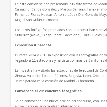
En esta edición se han presentado 235 fotógrafos de Madrid
Camacho, Carlos González y Marcos Serrano. También muestr
Fernando Flores Huecas, Antonio López Día, Gonzalo Mayora
Miguel San Millán Escribano.
Los otros fotógrafos premiados con un Accésit han sido: Alf
Gutiérrez (Álava), Diego Pedra (Barcelona), Lluís Pujolàs (G
Exposición itinerante
Durante 2014 y 2015 la exposición con las fotografías orig
llegando a 22 estaciones y ha vista por más de 5 millones d
La muestra ha visitado las estaciones de ferrocarril de Cór
Girona, Valencia, Toledo, Cáceres, Segovia, León, Oviedo, 
última parada es la estación de Madrid - Chamartín.
Convocado el 28º concurso fotográfico
Se ha convocado una nueva edición del concurso, con unas nu
a nivel nacional sino también internacional.