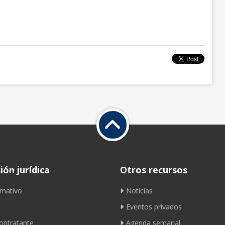
ón jurídica
Otros recursos
mativo
Noticias
Eventos privados
contratante
Agenda semanal