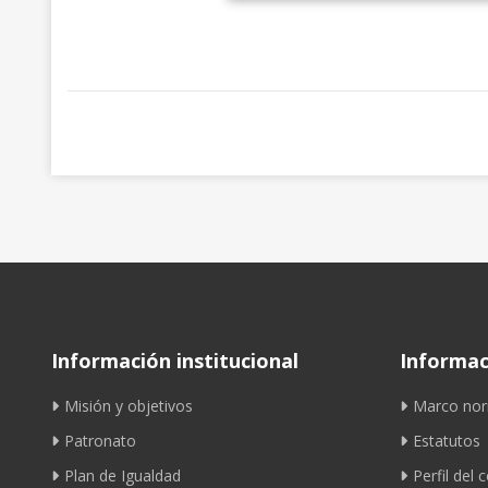
Información institucional
Informaci
Misión y objetivos
Marco nor
Patronato
Estatutos
Plan de Igualdad
Perfil del 