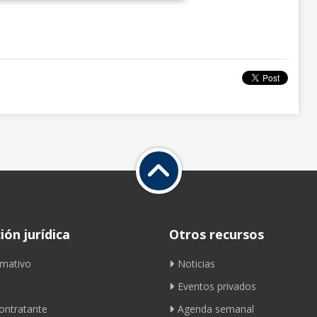
ón jurídica
Otros recursos
mativo
Noticias
Eventos privados
contratante
Agenda semanal