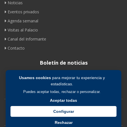
Noticias
Eventos privados
Agenda semanal
Visitas al Palacio
Canal del Informante
Contacto
Boletín de noticias
Usamos cookies
para mejorar tu experiencia y
Suscribirse
estadísticas.
Puedes aceptar todas, rechazar o personalizar.
Aceptar todas
Avíso legal
|
Política de privacidad
|
Política de cookies
Configurar
Rechazar