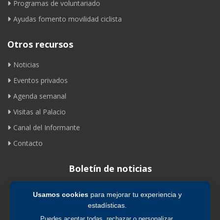
Programas de voluntariado
Ayudas fomento movilidad ciclista
Otros recursos
Noticias
Eventos privados
Agenda semanal
Visitas al Palacio
Canal del Informante
Contacto
Boletín de noticias
Usamos cookies
para mejorar tu experiencia y
Suscribirse
estadísticas.
Puedes aceptar todas, rechazar o personalizar.