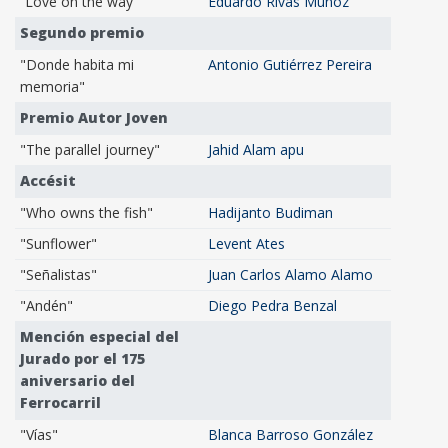
“Love on the way”
Eduardo Rivas Muñoz
Segundo premio
"Donde habita mi
Antonio Gutiérrez Pereira
memoria"
Premio Autor Joven
"The parallel journey"
Jahid Alam apu
Accésit
"Who owns the fish"
Hadijanto Budiman
"Sunflower"
Levent Ates
"Señalistas"
Juan Carlos Alamo Alamo
"Andén"
Diego Pedra Benzal
Mención especial del
Jurado por el 175
aniversario del
Ferrocarril
"Vías"
Blanca Barroso González