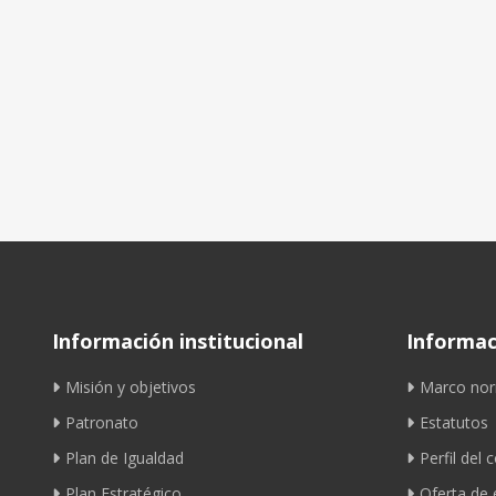
Información institucional
Informaci
Misión y objetivos
Marco nor
Patronato
Estatutos
Plan de Igualdad
Perfil del 
Plan Estratégico
Oferta de