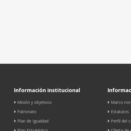
Información institucional
Informaci
Misión y objetivos
Marco nor
Patronato
Estatutos
Plan de Igualdad
Perfil del 
Plan Estratégico
Oferta de