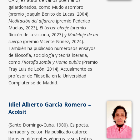
UAM, es autor de varios poemarios
galardonados, como Mudo asombro
(premio Joaquín Benito de Lucas, 2004),
Meditación del alfarero
(premio Federico
Muelas, 2023),
El tercer oleaje
(premio
Rincón de la victoria, 2023) y
Modelaje de un
cuerpo
(premio Vicente Núñez, 2024).
También ha publicado numerosos ensayos
de filosofía, sociología y teoría literaria,
como
Filosofía zombi y Homo public
(Premio
Fray Luis de León, 2014). Actualmente es
profesor de Filosofía en la Universidad
Complutense de Madrid.
Idiel Alberto García Romero
–
Accésit
(Santo Domingo-Cuba, 1980). Es poeta,
narrador y editor. Ha publicado catorce
libros en diferentes géneros, y sus textos