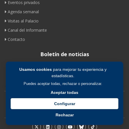
Eventos privados
Agenda semanal
Visitas al Palacio
Canal del Informante
Contacto
Boletín de noticias
Usamos cookies
para mejorar tu experiencia y
Suscribirse
estadísticas.
Puedes aceptar todas, rechazar o personalizar.
Aceptar todas
Avíso legal
|
Política de privacidad
|
Política de cookies
Configurar
Rechazar