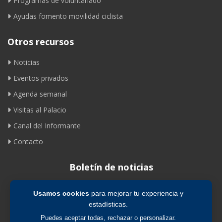
Programas de voluntariado
Ayudas fomento movilidad ciclista
Otros recursos
Noticias
Eventos privados
Agenda semanal
Visitas al Palacio
Canal del Informante
Contacto
Boletín de noticias
Usamos cookies
para mejorar tu experiencia y
Suscribirse
estadísticas.
Puedes aceptar todas, rechazar o personalizar.