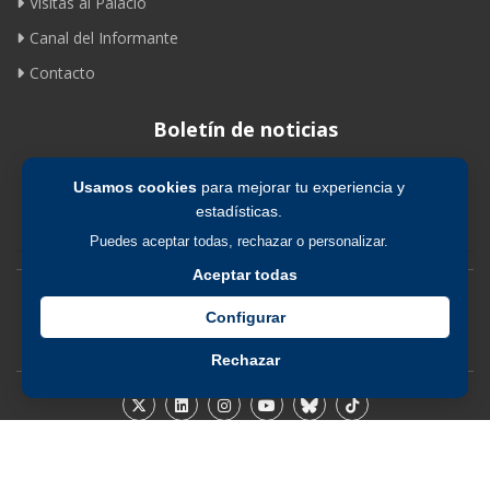
Visitas al Palacio
Canal del Informante
Contacto
Boletín de noticias
Usamos cookies
para mejorar tu experiencia y
Suscribirse
estadísticas.
Puedes aceptar todas, rechazar o personalizar.
Aceptar todas
Avíso legal
|
Política de privacidad
|
Política de cookies
Configurar
Rechazar
© 2026 Fundación de los Ferrocarriles Españoles