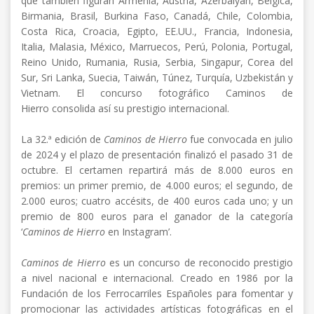
que también figuran Armenia, Austria, Azerbaiyán, Bélgica,
Birmania, Brasil, Burkina Faso, Canadá, Chile, Colombia,
Costa Rica, Croacia, Egipto, EE.UU., Francia, Indonesia,
Italia, Malasia, México, Marruecos, Perú, Polonia, Portugal,
Reino Unido, Rumania, Rusia, Serbia, Singapur, Corea del
Sur, Sri Lanka, Suecia, Taiwán, Túnez, Turquía, Uzbekistán y
Vietnam. El concurso fotográfico Caminos de
Hierro consolida así su prestigio internacional.
La 32.ª edición de
Caminos de Hierro
fue convocada en julio
de 2024 y el plazo de presentación finalizó el pasado 31 de
octubre. El certamen repartirá más de 8.000 euros en
premios: un primer premio, de 4.000 euros; el segundo, de
2.000 euros; cuatro accésits, de 400 euros cada uno; y un
premio de 800 euros para el ganador de la categoría
‘
Caminos de Hierro
en Instagram’.
Caminos de Hierro
es un concurso de reconocido prestigio
a nivel nacional e internacional. Creado en 1986 por la
Fundación de los Ferrocarriles Españoles para fomentar y
promocionar las actividades artísticas fotográficas en el