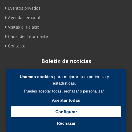
Eventos privados
Agenda semanal
Visitas al Palacio
Canal del Informante
Contacto
Boletín de noticias
Usamos cookies
para mejorar tu experiencia y
Suscribirse
estadísticas.
Puedes aceptar todas, rechazar o personalizar.
Aceptar todas
Avíso legal
|
Política de privacidad
|
Política de cookies
Configurar
Rechazar