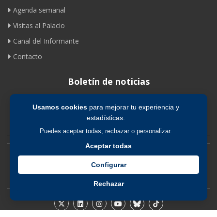
Agenda semanal
Visitas al Palacio
Canal del Informante
Contacto
Boletín de noticias
Usamos cookies
para mejorar tu experiencia y
Suscribirse
estadísticas.
Puedes aceptar todas, rechazar o personalizar.
Aceptar todas
Avíso legal
|
Política de privacidad
|
Política de cookies
Configurar
Rechazar