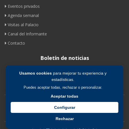
Eventos privados
Agenda semanal
Visitas al Palacio
Canal del Informante
Contacto
Boletín de noticias
Usamos cookies
para mejorar tu experiencia y
Suscribirse
estadísticas.
Puedes aceptar todas, rechazar o personalizar.
Aceptar todas
Avíso legal
|
Política de privacidad
|
Política de cookies
Configurar
Rechazar