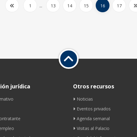
1
...
13
14
15
16
17
ón jurídica
Otros recursos
mativo
Noticias
Eventos privados
contratante
Agenda semanal
 empleo
Visitas al Palacio