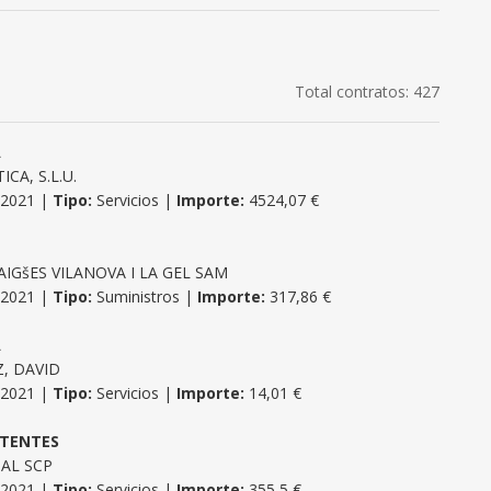
Total contratos: 427
A
CA, S.L.U.
/2021 |
Tipo:
Servicios |
Importe:
4524,07 €
IGšES VILANOVA I LA GEL SAM
/2021 |
Tipo:
Suministros |
Importe:
317,86 €
A
, DAVID
/2021 |
Tipo:
Servicios |
Importe:
14,01 €
STENTES
DAL SCP
/2021 |
Tipo:
Servicios |
Importe:
355,5 €