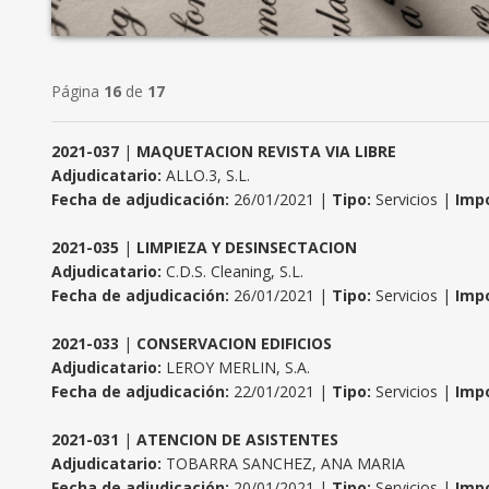
Página
16
de
17
2021-037
|
MAQUETACION REVISTA VIA LIBRE
Adjudicatario:
ALLO.3, S.L.
Fecha de adjudicación:
26/01/2021 |
Tipo:
Servicios |
Impo
2021-035
|
LIMPIEZA Y DESINSECTACION
Adjudicatario:
C.D.S. Cleaning, S.L.
Fecha de adjudicación:
26/01/2021 |
Tipo:
Servicios |
Impo
2021-033
|
CONSERVACION EDIFICIOS
Adjudicatario:
LEROY MERLIN, S.A.
Fecha de adjudicación:
22/01/2021 |
Tipo:
Servicios |
Impo
2021-031
|
ATENCION DE ASISTENTES
Adjudicatario:
TOBARRA SANCHEZ, ANA MARIA
Fecha de adjudicación:
20/01/2021 |
Tipo:
Servicios |
Impo